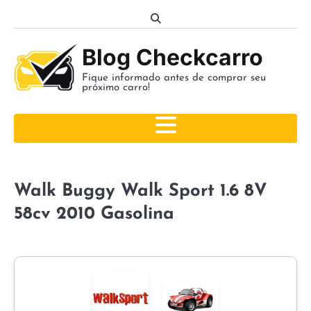
Skip
to
content
Blog Checkcarro
Fique informado antes de comprar seu
próximo carro!
Walk Buggy Walk Sport 1.6 8V
58cv 2010 Gasolina