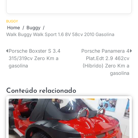
BUGGY
Home
Buggy
Walk Buggy Walk Sport 1.6 8V 58cv 2010 Gasolina
Porsche Boxster S 3.4
Porsche Panamera 4
Navegação
315/319cv Zero Km a
Plat.Edt 2.9 462cv
de
gasolina
(Híbrido) Zero Km a
gasolina
Post
Conteúdo relacionado