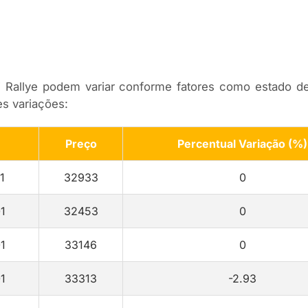
 Rallye podem variar conforme fatores como estado 
es variações:
Preço
Percentual Variação (%)
1
32933
0
1
32453
0
1
33146
0
1
33313
-2.93