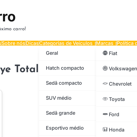
rro
ximo carro!
s
Sobre nós
Dicas
Categorias de Veículos
Marcas
Política
Geral
Fiat
lye Total Flex 8V 4p 2013 Ga
Hatch compacto
Volkswage
Sedã compacto
Chevrolet
SUV médio
Toyota
Sedã grande
Ford
Esportivo médio
Honda