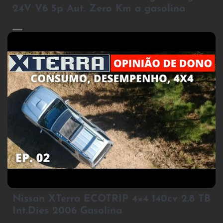
24V V6 5p Aut. Zero Km a gasolina
3
Nissan XTerra ECOTRIP 4×4 140cv 2.8 TB
Int.Dies 2006 Gasolina