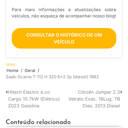
Para mais informações e atualizações sobre
veículos, não esqueça de acompanhar nosso blog!
CONSULTAR O HISTÓRICO DE UM
VEÍCULO
GERAL
Home
Geral
Saab-Scania T-112 H 320 6×2 2p (diesel) 1983
Hitech Electric e.co
Citroën Jumper 2.3
Navegação
Cargo 15.7kW (Elétrico)
Vetrato Exec. 16Lug. TB
de
2023 Gasolina
Dies. 2013 Diesel
Post
Conteúdo relacionado