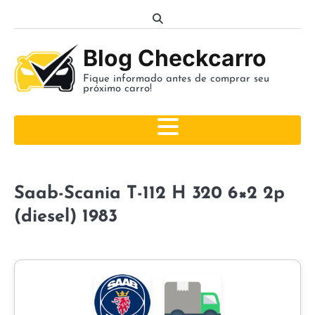
Skip
to
content
Blog Checkcarro
Fique informado antes de comprar seu
próximo carro!
Saab-Scania T-112 H 320 6×2 2p
(diesel) 1983