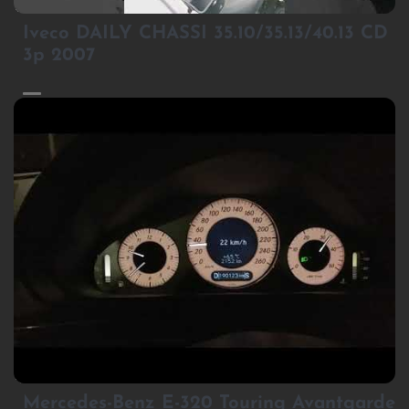
1
Iveco DAILY CHASSI 35.10/35.13/40.13 CD
3p 2007
2
Mercedes-Benz E-320 Touring Avantgarde