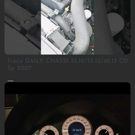
1
Iveco DAILY CHASSI 35.10/35.13/40.13 CD
3p 2007