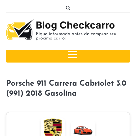
Skip
to
content
Blog Checkcarro
Fique informado antes de comprar seu
próximo carro!
Porsche 911 Carrera Cabriolet 3.0
(991) 2018 Gasolina