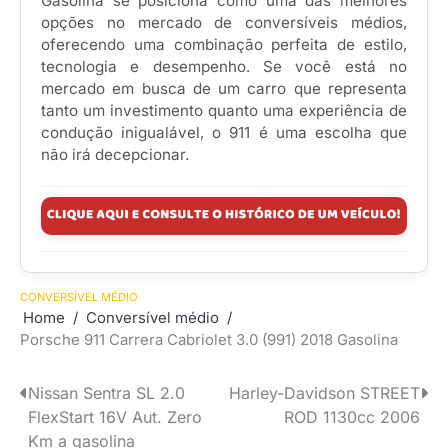
Gasolina se posiciona como uma das melhores
opções no mercado de conversíveis médios,
oferecendo uma combinação perfeita de estilo,
tecnologia e desempenho. Se você está no
mercado em busca de um carro que representa
tanto um investimento quanto uma experiência de
condução inigualável, o 911 é uma escolha que
não irá decepcionar.
CONVERSÍVEL MÉDIO
Home
Conversível médio
Porsche 911 Carrera Cabriolet 3.0 (991) 2018 Gasolina
Nissan Sentra SL 2.0
Harley-Davidson STREET
Navegação
FlexStart 16V Aut. Zero
ROD 1130cc 2006
de
Km a gasolina