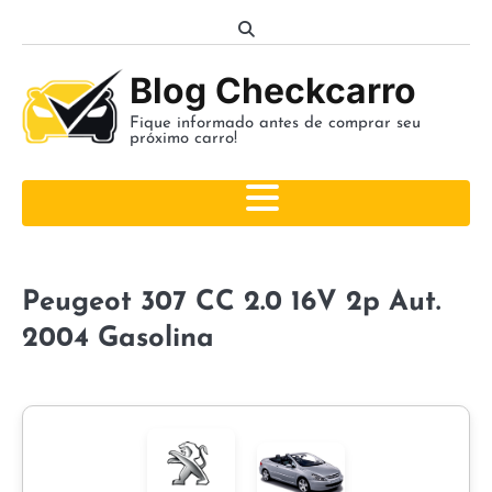
Skip
to
content
Blog Checkcarro
Fique informado antes de comprar seu
próximo carro!
Peugeot 307 CC 2.0 16V 2p Aut.
2004 Gasolina