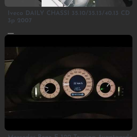
1
Iveco DAILY CHASSI 35.10/35.13/40.13 CD
3p 2007
2