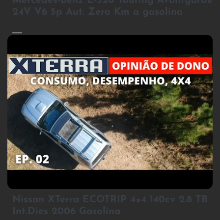
Mercedes-Benz E-320 Touring Avantgarde
24V V6 5p Aut. Zero Km a gasolina
3
Nissan XTerra ECOTRIP 4×4 140cv 2.8 TB
Int.Dies 2006 Gasolina