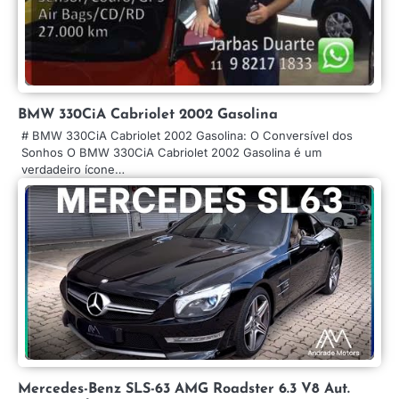
BMW 330CiA Cabriolet 2002 Gasolina
# BMW 330CiA Cabriolet 2002 Gasolina: O Conversível dos
Sonhos O BMW 330CiA Cabriolet 2002 Gasolina é um
verdadeiro ícone…
Mercedes-Benz SLS-63 AMG Roadster 6.3 V8 Aut.