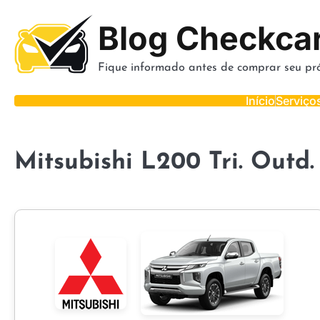
Skip
to
Blog Checkca
content
Fique informado antes de comprar seu pró
Início
Serviço
Mitsubishi L200 Tri. Outd.