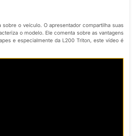
a sobre o veículo. O apresentador compartilha suas
acteriza o modelo. Ele comenta sobre as vantagens
apes e especialmente da L200 Triton, este vídeo é