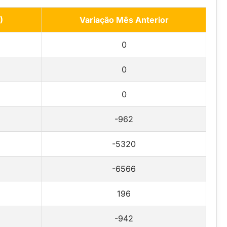
)
Variação Mês Anterior
0
0
0
-962
-5320
-6566
196
-942