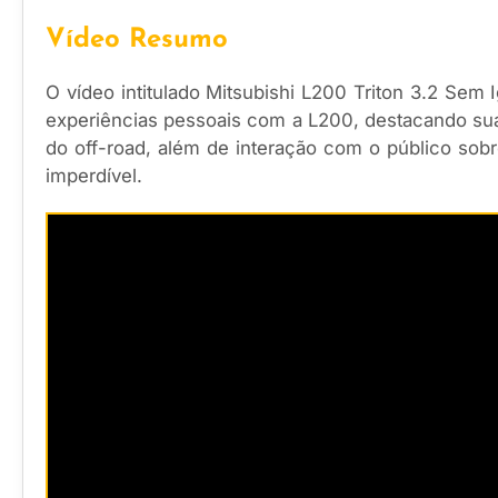
Vídeo Resumo
O vídeo intitulado Mitsubishi L200 Triton 3.2 Sem
experiências pessoais com a L200, destacando sua
do off-road, além de interação com o público sob
imperdível.