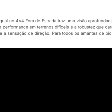
 Igual no 4×4 Fora de Estrada traz uma visão aprofundad
 performance em terrenos difíceis e a robustez que car
re a sensação de direção. Para todos os amantes de pic