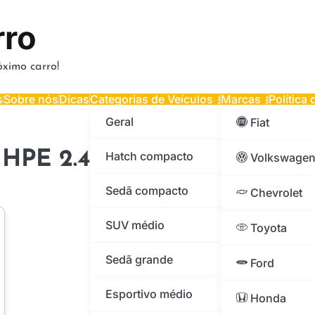
rro
ximo carro!
s
Sobre nós
Dicas
Categorias de Veículos
Marcas
Política
Geral
Fiat
 HPE 2.4 CD 4×4 Die. Aut. 2
Hatch compacto
Volkswage
Sedã compacto
Chevrolet
SUV médio
Toyota
Sedã grande
Ford
Esportivo médio
Honda