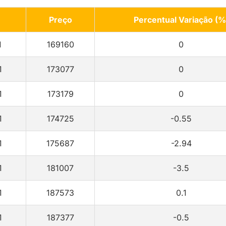
Preço
Percentual Variação (%
1
169160
0
1
173077
0
1
173179
0
1
174725
-0.55
1
175687
-2.94
1
181007
-3.5
1
187573
0.1
1
187377
-0.5