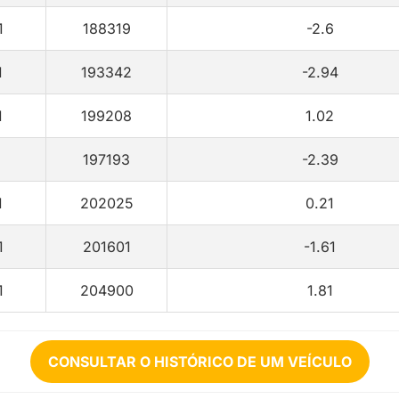
1
188319
-2.6
1
193342
-2.94
1
199208
1.02
1
197193
-2.39
1
202025
0.21
1
201601
-1.61
1
204900
1.81
CONSULTAR O HISTÓRICO DE UM VEÍCULO