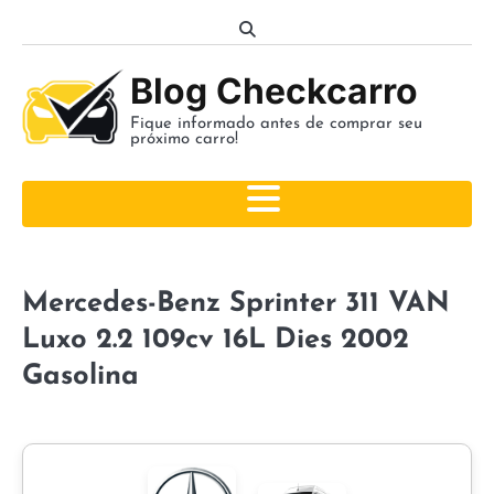
Skip
to
content
Blog Checkcarro
Fique informado antes de comprar seu
próximo carro!
Mercedes-Benz Sprinter 311 VAN
Luxo 2.2 109cv 16L Dies 2002
Gasolina