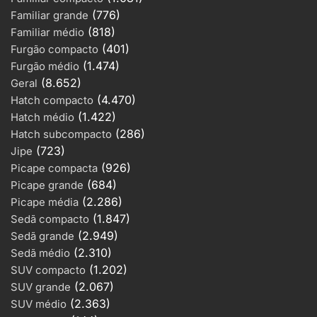
(776)
Familiar grande
(818)
Familiar médio
(401)
Furgão compacto
(1.474)
Furgão médio
(8.652)
Geral
(4.470)
Hatch compacto
(1.422)
Hatch médio
(286)
Hatch subcompacto
(723)
Jipe
(926)
Picape compacta
(684)
Picape grande
2
(2.286)
Picape média
Mercedes-Benz E-320 Touring
(1.847)
Sedã compacto
Avantgarde 24V V6 5p Aut.
(2.949)
Sedã grande
Zero Km a gasolina
(2.310)
Sedã médio
(1.202)
SUV compacto
3
(2.067)
Nissan XTerra ECOTRIP 4×4
SUV grande
(2.363)
140cv 2.8 TB Int.Dies 2006
SUV médio