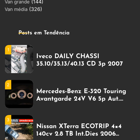
(144)
Gasolina
Van grande
(326)
Van média
4
Puma-Alfa 7900 CD TURBO 4p
(diesel) 1997
Posts em Tendência
1
Iveco DAILY CHASSI
35.10/35.13/40.13 CD 3p 2007
2
Mercedes-Benz E-320 Touring
Avantgarde 24V V6 5p Aut.
Zero Km a gasolina
3
Nissan XTerra ECOTRIP 4×4
140cv 2.8 TB Int.Dies 2006