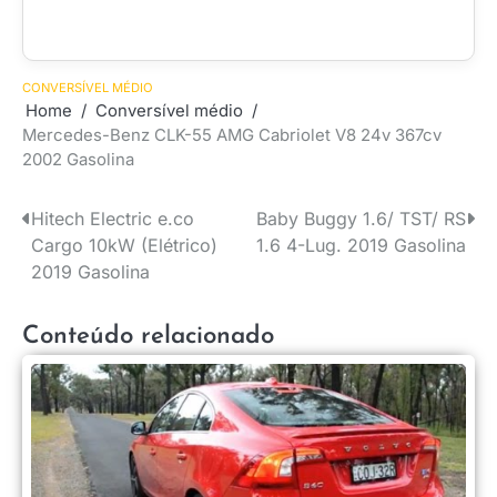
CONVERSÍVEL MÉDIO
Home
Conversível médio
Mercedes-Benz CLK-55 AMG Cabriolet V8 24v 367cv
2002 Gasolina
Hitech Electric e.co
Baby Buggy 1.6/ TST/ RS
Navegação
Cargo 10kW (Elétrico)
1.6 4-Lug. 2019 Gasolina
de
2019 Gasolina
Post
Conteúdo relacionado