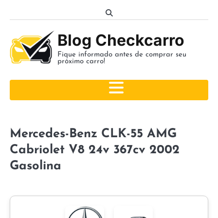
Skip
to
content
Blog Checkcarro
Fique informado antes de comprar seu
próximo carro!
Mercedes-Benz CLK-55 AMG
Cabriolet V8 24v 367cv 2002
Gasolina