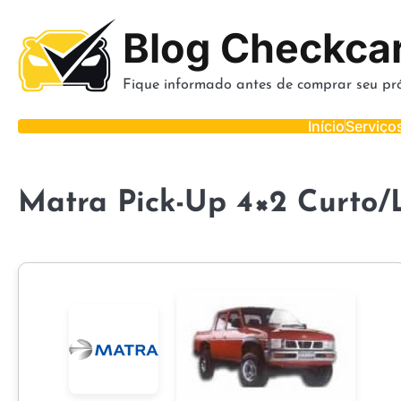
Skip
to
Blog Checkca
content
Fique informado antes de comprar seu pró
Início
Serviço
Matra Pick-Up 4×2 Curto/