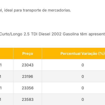
, ideal para transporte de mercadorias.
Curto/Longo 2.5 TDI Diesel 2002 Gasolina têm apresent
Preço
Percentual Variação (%)
1
23043
0
1
23196
0
1
23356
0
1
23583
0