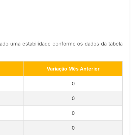
ado uma estabilidade conforme os dados da tabela
Variação Mês Anterior
0
0
0
0