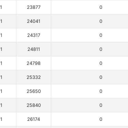
1
23877
0
1
24041
0
1
24317
0
1
24811
0
1
24798
0
1
25332
0
1
25650
0
1
25840
0
1
26174
0