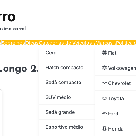
rro
ximo carro!
s
Sobre nós
Dicas
Categorias de Veículos
Marcas
Política
Geral
Fiat
Longo 2.5 TDI Diesel 2002 G
Hatch compacto
Volkswage
Sedã compacto
Chevrolet
SUV médio
Toyota
Sedã grande
Ford
Esportivo médio
Honda