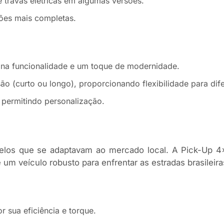
 e travas elétricas em algumas versões.
sões mais completas.
ina funcionalidade e um toque de modernidade.
o (curto ou longo), proporcionando flexibilidade para dif
 permitindo personalização.
delos que se adaptavam ao mercado local. A Pick-Up 4
m veículo robusto para enfrentar as estradas brasileiras
r sua eficiência e torque.