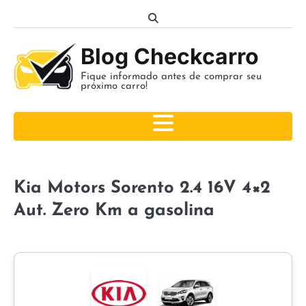
Skip
to
content
Blog Checkcarro
Fique informado antes de comprar seu
próximo carro!
Kia Motors Sorento 2.4 16V 4×2
Aut. Zero Km a gasolina