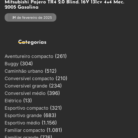
Mitsubishi Pajero TR4 2.0 Blind. 16V 131cv 4×4 Mec.
2005 Gasolina
21 de fevereiro de 2025
Categorias
(261)
Aventureiro compacto
(304)
Buggy
(512)
Caminhão urbano
(210)
Conversível compacto
(234)
Conversível grande
(396)
Conversível médio
(13)
Elétrico
(321)
Esportivo compacto
(683)
Esportivo grande
(1.156)
Esportivo médio
(1.081)
Familiar compacto
(776)
Familiar grande