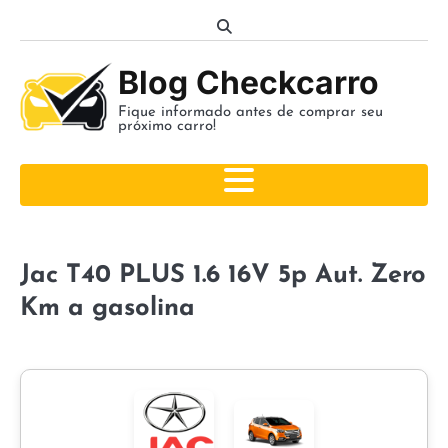
Skip
to
content
Blog Checkcarro
Fique informado antes de comprar seu
próximo carro!
Jac T40 PLUS 1.6 16V 5p Aut. Zero
Km a gasolina