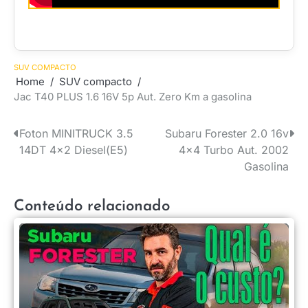
SUV COMPACTO
Home
SUV compacto
Jac T40 PLUS 1.6 16V 5p Aut. Zero Km a gasolina
Foton MINITRUCK 3.5
Subaru Forester 2.0 16v
Navegação
14DT 4×2 Diesel(E5)
4×4 Turbo Aut. 2002
de
Gasolina
Post
Conteúdo relacionado