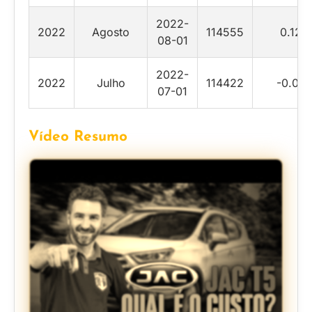
2022-
2022
Agosto
114555
0.12
08-01
2022-
2022
Julho
114422
-0.07
07-01
Vídeo Resumo