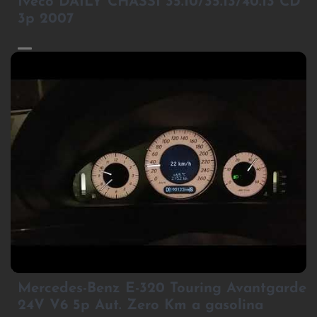
Iveco DAILY CHASSI 35.10/35.13/40.13 CD
3p 2007
2
Mercedes-Benz E-320 Touring Avantgarde
24V V6 5p Aut. Zero Km a gasolina