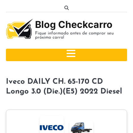
Skip
to
content
Blog Checkcarro
Fique informado antes de comprar seu
próximo carro!
Iveco DAILY CH. 65-170 CD
Longo 3.0 (Die.)(E5) 2022 Diesel