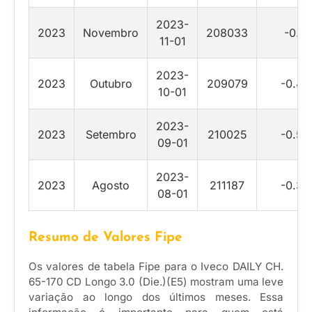
2023-
2023
Novembro
208033
-0.5
11-01
2023-
2023
Outubro
209079
-0.45
10-01
2023-
2023
Setembro
210025
-0.55
09-01
2023-
2023
Agosto
211187
-0.35
08-01
Resumo de Valores Fipe
Os valores de tabela Fipe para o Iveco DAILY CH.
65-170 CD Longo 3.0 (Die.)(E5) mostram uma leve
variação ao longo dos últimos meses. Essa