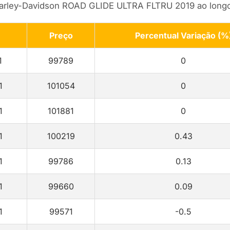
 Harley-Davidson ROAD GLIDE ULTRA FLTRU 2019 ao long
Preço
Percentual Variação (%
1
99789
0
1
101054
0
1
101881
0
1
100219
0.43
1
99786
0.13
1
99660
0.09
1
99571
-0.5