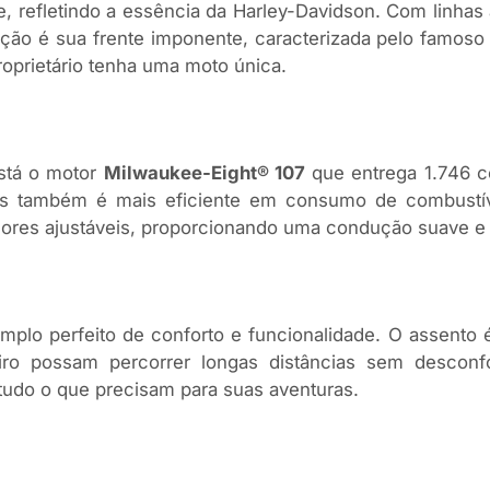
efletindo a essência da Harley-Davidson. Com linhas 
ão é sua frente imponente, caracterizada pelo famoso f
prietário tenha uma moto única.
stá o motor
Milwaukee-Eight® 107
que entrega 1.746 c
s também é mais eficiente em consumo de combustív
res ajustáveis, proporcionando uma condução suave e 
plo perfeito de conforto e funcionalidade. O assento
eiro possam percorrer longas distâncias sem desco
tudo o que precisam para suas aventuras.