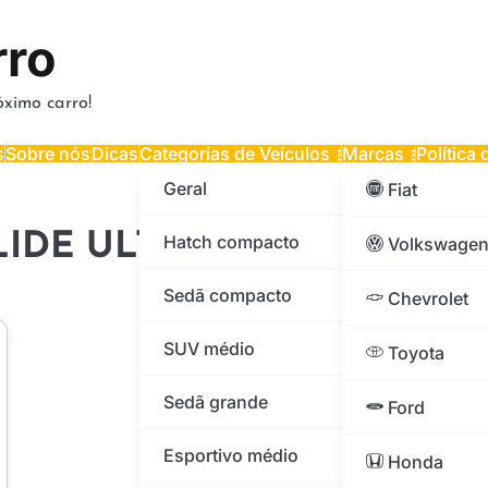
rro
ximo carro!
s
Sobre nós
Dicas
Categorias de Veículos
Marcas
Política
Geral
Fiat
LIDE ULTRA FLTRU 2019
Hatch compacto
Volkswage
Sedã compacto
Chevrolet
SUV médio
Toyota
Sedã grande
Ford
Esportivo médio
Honda