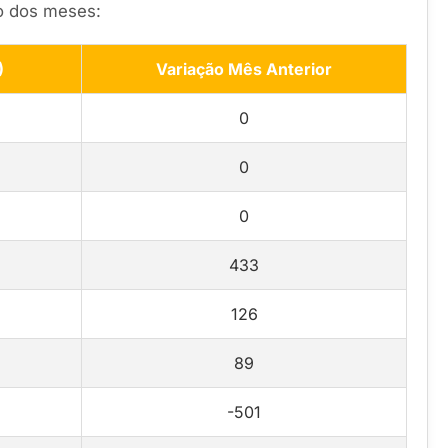
o dos meses:
)
Variação Mês Anterior
0
0
0
433
126
89
-501