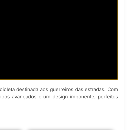
cleta destinada aos guerreiros das estradas. Com
gicos avançados e um design imponente, perfeitos