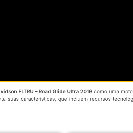
vidson FLTRU – Road Glide Ultra 2019
como uma motoci
a suas características, que incluem recursos tecnoló