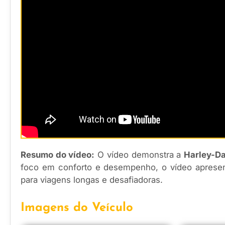
Resumo do vídeo:
O vídeo demonstra a
Harley-Da
foco em conforto e desempenho, o vídeo apresent
para viagens longas e desafiadoras.
Imagens do Veículo