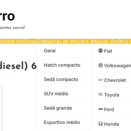
rro
ximo carro!
s
Sobre nós
Dicas
Categorias de Veículos
Marcas
Política
Geral
Fiat
iesel) 6p(E5) 2016
Hatch compacto
Volkswage
Sedã compacto
Chevrolet
SUV médio
Toyota
Sedã grande
Ford
Esportivo médio
Honda