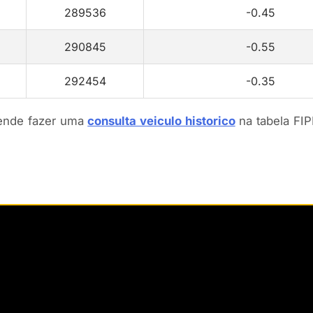
289536
-0.45
290845
-0.55
292454
-0.35
tende fazer uma
consulta veiculo historico
na tabela FIP