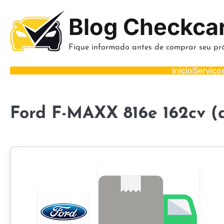
Skip
to
Blog Checkca
content
Fique informado antes de comprar seu pró
Início
Serviço
Ford F-MAXX 816e 162cv (d