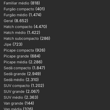
(818)
Familiar médio
(401)
Furgão compacto
(1.474)
Furgão médio
(8.652)
Geral
(4.470)
Hatch compacto
(1.422)
Hatch médio
(286)
Hatch subcompacto
(723)
Jipe
(926)
Picape compacta
(684)
Picape grande
2
(2.286)
Picape média
Mercedes-Benz E-320 Touring
(1.847)
Sedã compacto
Avantgarde 24V V6 5p Aut.
(2.949)
Sedã grande
Zero Km a gasolina
(2.310)
Sedã médio
(1.202)
SUV compacto
3
(2.067)
Nissan XTerra ECOTRIP 4×4
SUV grande
(2.363)
140cv 2.8 TB Int.Dies 2006
SUV médio
(144)
Gasolina
Van grande
(326)
Van média