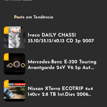
4
Puma-Alfa 7900 CD TURBO 4p
(diesel) 1997
Posts em Tendência
1
Iveco DAILY CHASSI
35.10/35.13/40.13 CD 3p 2007
2
Mercedes-Benz E-320 Touring
Avantgarde 24V V6 5p Aut.
Zero Km a gasolina
3
Nissan XTerra ECOTRIP 4×4
140cv 2.8 TB Int.Dies 2006
Gasolina