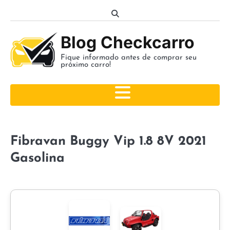
Skip
to
content
Blog Checkcarro
Fique informado antes de comprar seu
próximo carro!
Fibravan Buggy Vip 1.8 8V 2021
Gasolina