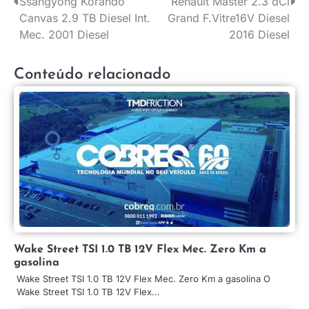
Ssangyong Korando
Renault Master 2.3 dCi
Navegação
Canvas 2.9 TB Diesel Int.
Grand F.Vitre16V Diesel
de
Mec. 2001 Diesel
2016 Diesel
Post
Conteúdo relacionado
Wake Street TSI 1.0 TB 12V Flex Mec. Zero Km a
gasolina
Wake Street TSI 1.0 TB 12V Flex Mec. Zero Km a gasolina O
Wake Street TSI 1.0 TB 12V Flex…