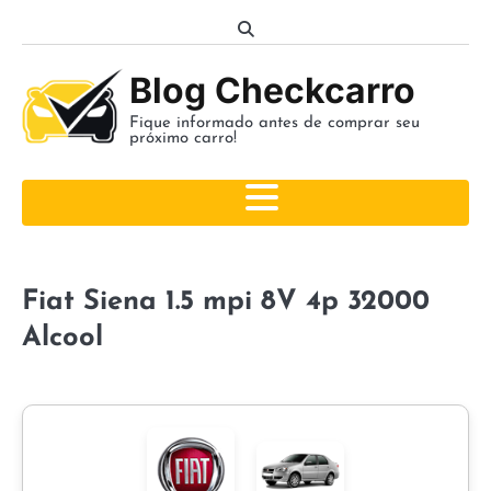
Skip
to
content
Blog Checkcarro
Fique informado antes de comprar seu
próximo carro!
Fiat Siena 1.5 mpi 8V 4p 32000
Alcool