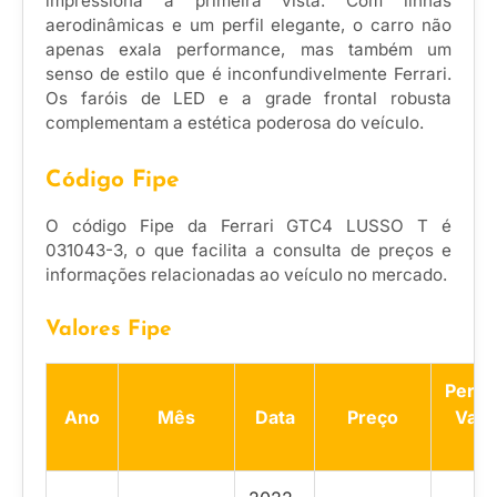
impressiona à primeira vista. Com linhas
aerodinâmicas e um perfil elegante, o carro não
apenas exala performance, mas também um
senso de estilo que é inconfundivelmente Ferrari.
Os faróis de LED e a grade frontal robusta
complementam a estética poderosa do veículo.
Código Fipe
O código Fipe da Ferrari GTC4 LUSSO T é
031043-3, o que facilita a consulta de preços e
informações relacionadas ao veículo no mercado.
Valores Fipe
Perce
Ano
Mês
Data
Preço
Vari
(