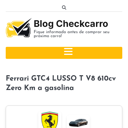
Skip
to
content
Blog Checkcarro
Fique informado antes de comprar seu
próximo carro!
Ferrari GTC4 LUSSO T V8 610cv
Zero Km a gasolina