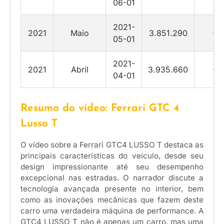
06-01
2021-
2021
Maio
3.851.290
-2.
05-01
2021-
2021
Abril
3.935.660
-2.
04-01
Resumo do vídeo: Ferrari GTC 4
Lusso T
O vídeo sobre a Ferrari GTC4 LUSSO T destaca as
principais características do veículo, desde seu
design impressionante até seu desempenho
excepcional nas estradas. O narrador discute a
tecnologia avançada presente no interior, bem
como as inovações mecânicas que fazem deste
carro uma verdadeira máquina de performance. A
GTC4 LUSSO T não é apenas um carro, mas uma