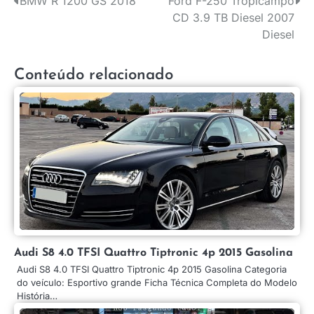
BMW R 1200 GS 2018
Ford F-250 Tropicampo
Navegação
CD 3.9 TB Diesel 2007
de
Diesel
Post
Conteúdo relacionado
Audi S8 4.0 TFSI Quattro Tiptronic 4p 2015 Gasolina
Audi S8 4.0 TFSI Quattro Tiptronic 4p 2015 Gasolina Categoria
do veículo: Esportivo grande Ficha Técnica Completa do Modelo
História…