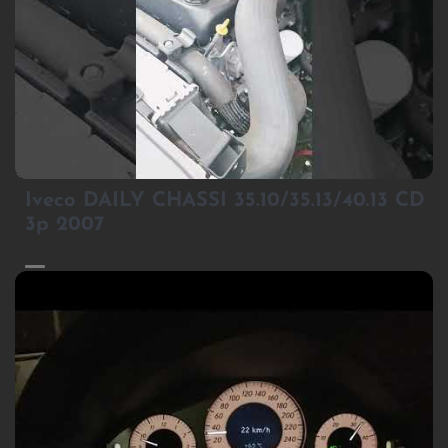
1
Iveco DAILY CHASSI 35.10/35.13/40.13 CD
3p 2007