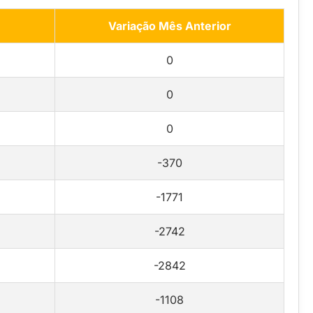
Variação Mês Anterior
0
0
0
-370
-1771
-2742
-2842
-1108