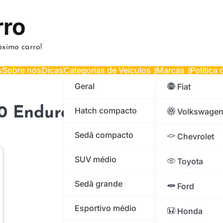
rro
ximo carro!
s
Sobre nós
Dicas
Categorias de Veículos
Marcas
Política
Geral
Fiat
 Enduro Limited Edition 2
Hatch compacto
Volkswage
Sedã compacto
Chevrolet
SUV médio
Toyota
Sedã grande
Ford
Esportivo médio
Honda