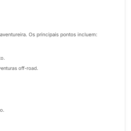
entureira. Os principais pontos incluem:
to.
enturas off-road.
o.