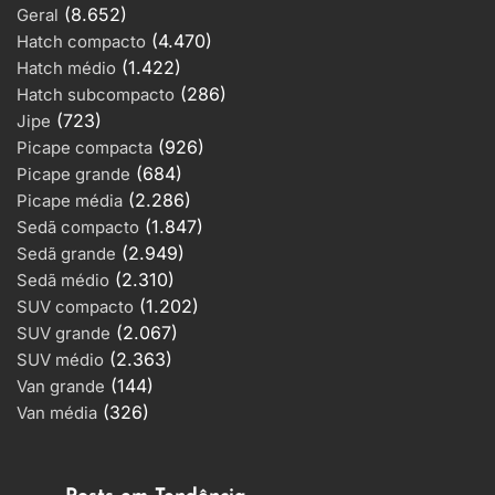
(8.652)
Geral
(4.470)
Hatch compacto
(1.422)
Hatch médio
(286)
Hatch subcompacto
(723)
Jipe
(926)
Picape compacta
(684)
Picape grande
2
(2.286)
Picape média
Mercedes-Benz E-320 Touring
(1.847)
Sedã compacto
Avantgarde 24V V6 5p Aut.
(2.949)
Sedã grande
Zero Km a gasolina
(2.310)
Sedã médio
(1.202)
SUV compacto
3
(2.067)
Nissan XTerra ECOTRIP 4×4
SUV grande
(2.363)
140cv 2.8 TB Int.Dies 2006
SUV médio
(144)
Gasolina
Van grande
(326)
Van média
4
Puma-Alfa 7900 CD TURBO 4p
(diesel) 1997