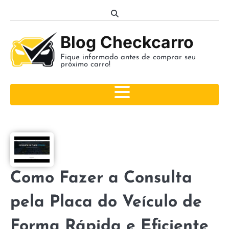
Skip
to
content
Blog Checkcarro
Fique informado antes de comprar seu
próximo carro!
Como Fazer a Consulta
pela Placa do Veículo de
Forma Rápida e Eficiente