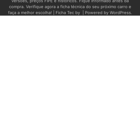
versões, preços FIPE e históricos. Fique informado antes da
compra. Verifique agora a ficha técnica do seu próximo carro e
faça a melhor escolha! | Ficha Tec by
| Powered by
WordPress
.
1
Iveco DAILY CHASSI
35.10/35.13/40.13 CD 3p 2007
2
Mercedes-Benz E-320 Touring
Avantgarde 24V V6 5p Aut.
Zero Km a gasolina
3
Nissan XTerra ECOTRIP 4×4
140cv 2.8 TB Int.Dies 2006
Gasolina
4
Puma-Alfa 7900 CD TURBO 4p
(diesel) 1997