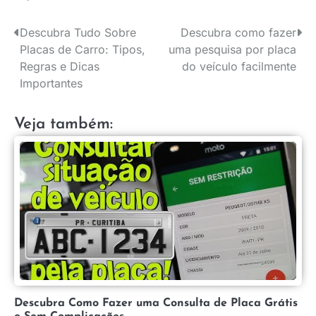
Descubra Tudo Sobre
Descubra como fazer
Navegação
Placas de Carro: Tipos,
uma pesquisa por placa
de
Regras e Dicas
do veículo facilmente
Importantes
Post
Veja também:
Descubra Como Fazer uma Consulta de Placa Grátis