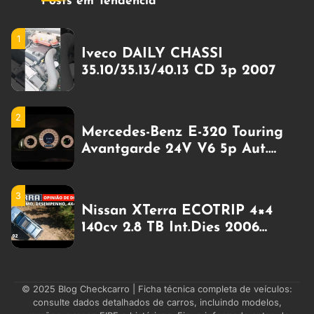
Posts em Tendência
1
Iveco DAILY CHASSI
35.10/35.13/40.13 CD 3p 2007
2
Mercedes-Benz E-320 Touring
Avantgarde 24V V6 5p Aut.
Zero Km a gasolina
3
Nissan XTerra ECOTRIP 4×4
140cv 2.8 TB Int.Dies 2006
Gasolina
4
Puma-Alfa 7900 CD TURBO 4p
© 2025
Blog Checkcarro
| Ficha técnica completa de veículos:
consulte dados detalhados de carros, incluindo modelos,
(diesel) 1997