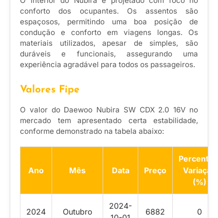
O interior do Nubira é projetado com foco no
conforto dos ocupantes. Os assentos são
espaçosos, permitindo uma boa posição de
condução e conforto em viagens longas. Os
materiais utilizados, apesar de simples, são
duráveis e funcionais, assegurando uma
experiência agradável para todos os passageiros.
Valores Fipe
O valor do Daewoo Nubira SW CDX 2.0 16V no
mercado tem apresentado certa estabilidade,
conforme demonstrado na tabela abaixo:
Percentua
Ano
Mês
Data
Preço
Variação
(%)
2024-
2024
Outubro
6882
0
10-01