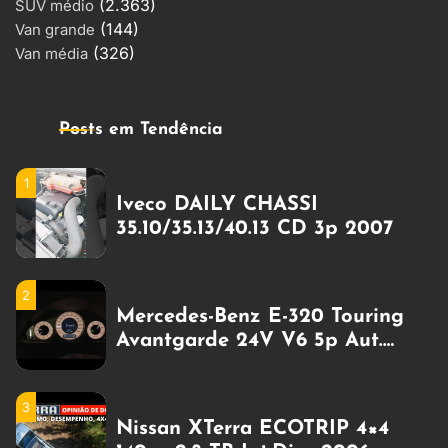
(2.363)
140cv 2.8 TB Int.Dies 2006
SUV médio
(144)
Gasolina
Van grande
(326)
Van média
4
Puma-Alfa 7900 CD TURBO 4p
(diesel) 1997
Posts em Tendência
1
Iveco DAILY CHASSI
35.10/35.13/40.13 CD 3p 2007
2
Mercedes-Benz E-320 Touring
Avantgarde 24V V6 5p Aut.
Zero Km a gasolina
3
Nissan XTerra ECOTRIP 4×4