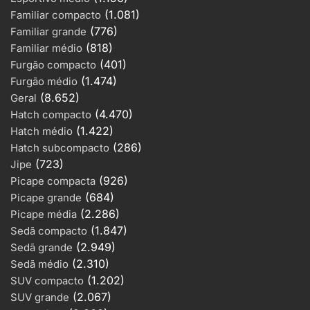
(1.081)
Familiar compacto
(776)
Familiar grande
(818)
Familiar médio
(401)
Furgão compacto
(1.474)
Furgão médio
(8.652)
Geral
(4.470)
Hatch compacto
(1.422)
Hatch médio
(286)
Hatch subcompacto
(723)
Jipe
(926)
Picape compacta
(684)
Picape grande
2
(2.286)
Picape média
Mercedes-Benz E-320 Touring
(1.847)
Sedã compacto
Avantgarde 24V V6 5p Aut.
(2.949)
Sedã grande
Zero Km a gasolina
(2.310)
Sedã médio
(1.202)
SUV compacto
3
(2.067)
Nissan XTerra ECOTRIP 4×4
SUV grande