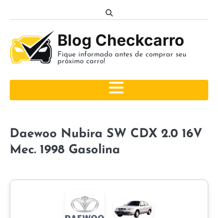
Skip
to
content
Blog Checkcarro
Fique informado antes de comprar seu
próximo carro!
Daewoo Nubira SW CDX 2.0 16V
Mec. 1998 Gasolina