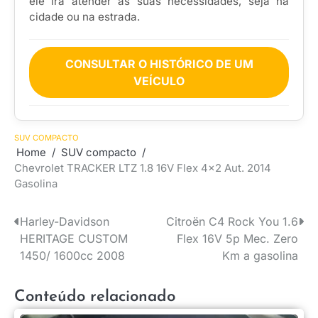
ele irá atender às suas necessidades, seja na
cidade ou na estrada.
CONSULTAR O HISTÓRICO DE UM
VEÍCULO
SUV COMPACTO
Home
SUV compacto
Chevrolet TRACKER LTZ 1.8 16V Flex 4×2 Aut. 2014
Gasolina
Harley-Davidson
Citroën C4 Rock You 1.6
Navegação
HERITAGE CUSTOM
Flex 16V 5p Mec. Zero
de
1450/ 1600cc 2008
Km a gasolina
Post
Conteúdo relacionado