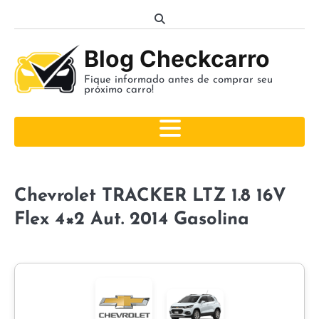
Skip
to
content
Blog Checkcarro
Fique informado antes de comprar seu
próximo carro!
Chevrolet TRACKER LTZ 1.8 16V
Flex 4×2 Aut. 2014 Gasolina