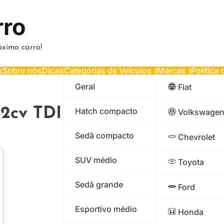
rro
ximo carro!
s
Sobre nós
Dicas
Categorias de Veículos
Marcas
Política
Geral
Fiat
2cv TDI Diesel Zero Km a g
Hatch compacto
Volkswage
Sedã compacto
Chevrolet
SUV médio
Toyota
Sedã grande
Ford
Esportivo médio
Honda