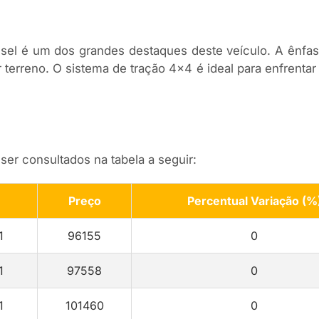
l é um dos grandes destaques deste veículo. A ênfase
rreno. O sistema de tração 4×4 é ideal para enfrentar
r consultados na tabela a seguir:
Preço
Percentual Variação (%
1
96155
0
1
97558
0
1
101460
0