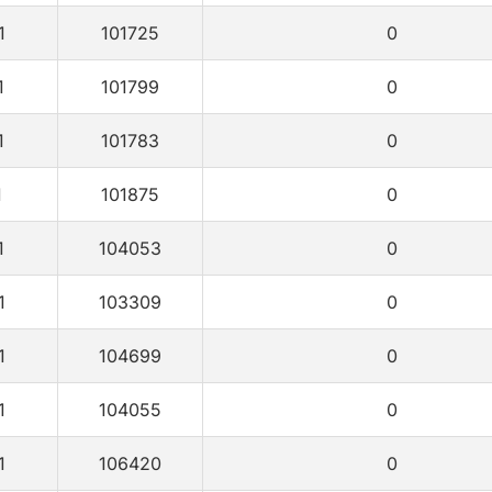
1
101725
0
1
101799
0
1
101783
0
1
101875
0
1
104053
0
1
103309
0
1
104699
0
1
104055
0
1
106420
0