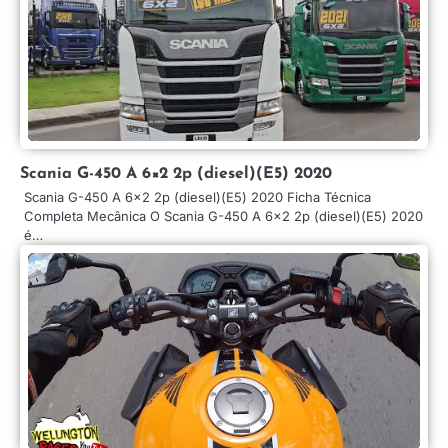
Scania G-450 A 6×2 2p (diesel)(E5) 2020
Scania G-450 A 6×2 2p (diesel)(E5) 2020 Ficha Técnica
Completa Mecânica O Scania G-450 A 6×2 2p (diesel)(E5) 2020
é…