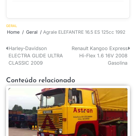
GERAL
Home
Geral
Agrale ELEFANTRE 16.5 ES 125cc 1992
Harley-Davidson
Renault Kangoo Express
Navegação
ELECTRA GLIDE ULTRA
Hi-Flex 1.6 16V 2008
de
CLASSIC 2009
Gasolina
Post
Conteúdo relacionado