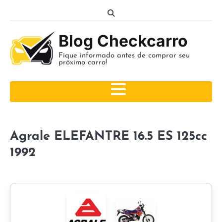
Skip
to
content
Blog Checkcarro
Fique informado antes de comprar seu
próximo carro!
Agrale ELEFANTRE 16.5 ES 125cc
1992