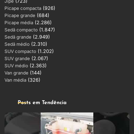
(723)
Jipe
(926)
Picape compacta
(684)
Picape grande
(2.286)
Picape média
(1.847)
Sedã compacto
(2.949)
Sedã grande
(2.310)
Sedã médio
(1.202)
SUV compacto
(2.067)
SUV grande
(2.363)
SUV médio
(144)
Van grande
(326)
Van média
Posts em Tendência