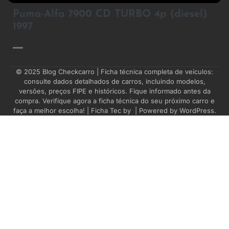
4
Puma-Alfa 7900 CD TURBO 4p (diesel)
1997
© 2025
Blog Checkcarro
| Ficha técnica completa de veículos:
consulte dados detalhados de carros, incluindo modelos,
versões, preços FIPE e históricos. Fique informado antes da
compra. Verifique agora a ficha técnica do seu próximo carro e
faça a melhor escolha! | Ficha Tec by
| Powered by
WordPress
.