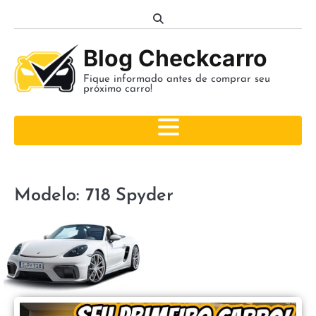
Skip
to
content
Blog Checkcarro
Fique informado antes de comprar seu
próximo carro!
Modelo:
718 Spyder