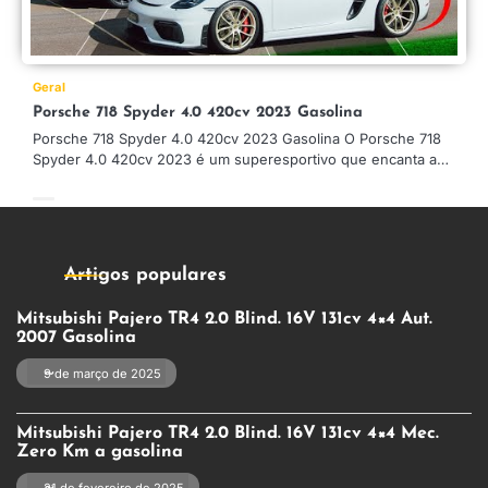
Geral
Porsche 718 Spyder 4.0 420cv 2023 Gasolina
Porsche 718 Spyder 4.0 420cv 2023 Gasolina O Porsche 718
Spyder 4.0 420cv 2023 é um superesportivo que encanta a…
Artigos populares
Mitsubishi Pajero TR4 2.0 Blind. 16V 131cv 4×4 Aut.
2007 Gasolina
9 de março de 2025
Mitsubishi Pajero TR4 2.0 Blind. 16V 131cv 4×4 Mec.
Zero Km a gasolina